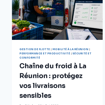
GESTION DE FLOTTE
|
MOBILITÉ À LA RÉUNION
|
PERFORMANCE ET PRODUCTIVITÉ
|
SÉCURITÉ ET
CONFORMITÉ
Chaîne du froid à La
Réunion : protégez
vos livraisons
sensibles