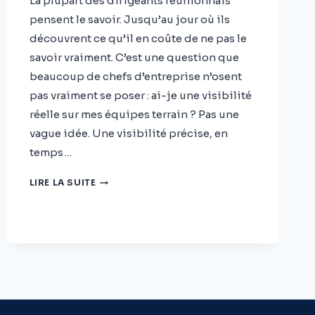
La plupart des dirigeants réunionnais
pensent le savoir. Jusqu’au jour où ils
découvrent ce qu’il en coûte de ne pas le
savoir vraiment. C’est une question que
beaucoup de chefs d’entreprise n’osent
pas vraiment se poser : ai-je une visibilité
réelle sur mes équipes terrain ? Pas une
vague idée. Une visibilité précise, en
temps…
SAVEZ-
LIRE LA SUITE
VOUS
VRAIMENT
OÙ
SONT
VOS
ÉQUIPES
TERRAIN
?