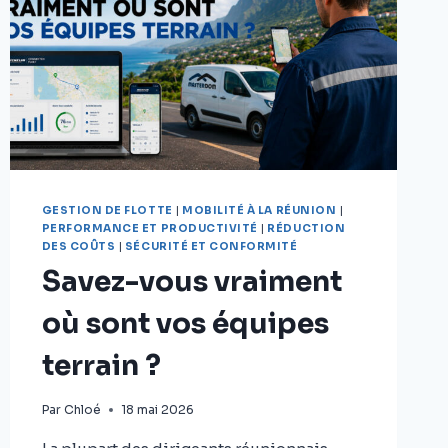
GESTION DE FLOTTE
|
MOBILITÉ À LA RÉUNION
|
PERFORMANCE ET PRODUCTIVITÉ
|
RÉDUCTION
DES COÛTS
|
SÉCURITÉ ET CONFORMITÉ
Savez-vous vraiment
où sont vos équipes
terrain ?
Par
Chloé
18 mai 2026