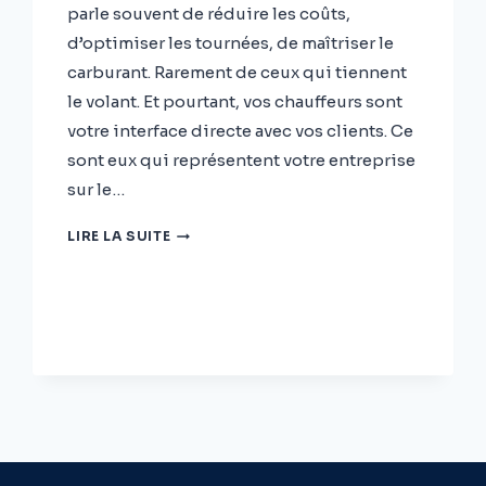
parle souvent de réduire les coûts,
d’optimiser les tournées, de maîtriser le
carburant. Rarement de ceux qui tiennent
le volant. Et pourtant, vos chauffeurs sont
votre interface directe avec vos clients. Ce
sont eux qui représentent votre entreprise
sur le…
VOTRE
LIRE LA SUITE
CHAUFFEUR,
VOTRE
PREMIER
AMBASSADEUR