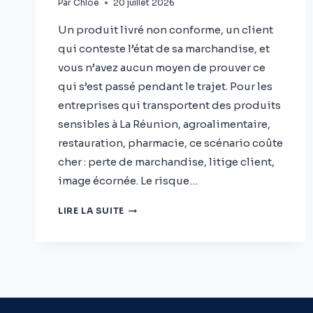
Par
Chloé
20 juillet 2026
Un produit livré non conforme, un client
qui conteste l’état de sa marchandise, et
vous n’avez aucun moyen de prouver ce
qui s’est passé pendant le trajet. Pour les
entreprises qui transportent des produits
sensibles à La Réunion, agroalimentaire,
restauration, pharmacie, ce scénario coûte
cher : perte de marchandise, litige client,
image écornée. Le risque…
CHAÎNE
LIRE LA SUITE
DU
FROID
À
LA
RÉUNION
:
PROTÉGEZ