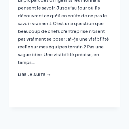
La plupart des dirigeants réunionnais
pensent le savoir. Jusqu’au jour où ils
découvrent ce qu’il en coûte de ne pas le
savoir vraiment. C’est une question que
beaucoup de chefs d’entreprise n’osent
pas vraiment se poser : ai-je une visibilité
réelle sur mes équipes terrain ? Pas une
vague idée. Une visibilité précise, en
temps…
SAVEZ-
LIRE LA SUITE
VOUS
VRAIMENT
OÙ
SONT
VOS
ÉQUIPES
TERRAIN
?