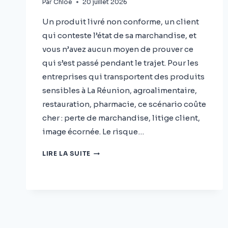
Par
Chloé
20 juillet 2026
Un produit livré non conforme, un client
qui conteste l’état de sa marchandise, et
vous n’avez aucun moyen de prouver ce
qui s’est passé pendant le trajet. Pour les
entreprises qui transportent des produits
sensibles à La Réunion, agroalimentaire,
restauration, pharmacie, ce scénario coûte
cher : perte de marchandise, litige client,
image écornée. Le risque…
CHAÎNE
LIRE LA SUITE
DU
FROID
À
LA
RÉUNION
:
PROTÉGEZ