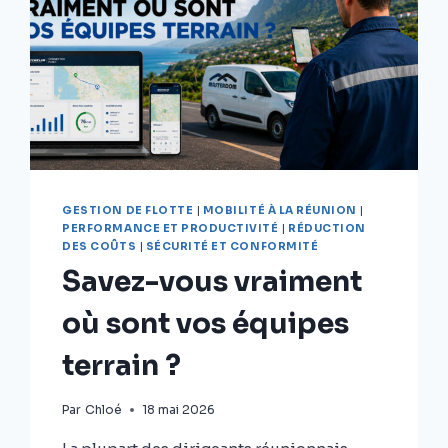
GESTION DE FLOTTE
|
MOBILITÉ À LA RÉUNION
|
PERFORMANCE ET PRODUCTIVITÉ
|
RÉDUCTION
DES COÛTS
|
SÉCURITÉ ET CONFORMITÉ
Savez-vous vraiment
où sont vos équipes
terrain ?
Par
Chloé
18 mai 2026