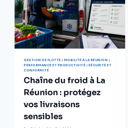
GESTION DE FLOTTE
|
MOBILITÉ À LA RÉUNION
|
PERFORMANCE ET PRODUCTIVITÉ
|
SÉCURITÉ ET
CONFORMITÉ
Chaîne du froid à La
Réunion : protégez
vos livraisons
sensibles