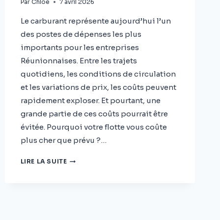
Par
Chloé
7 avril 2026
Le carburant représente aujourd’hui l’un
des postes de dépenses les plus
importants pour les entreprises
Réunionnaises. Entre les trajets
quotidiens, les conditions de circulation
et les variations de prix, les coûts peuvent
rapidement exploser. Et pourtant, une
grande partie de ces coûts pourrait être
évitée. Pourquoi votre flotte vous coûte
plus cher que prévu ?…
COMMENT
LIRE LA SUITE
RÉDUIRE
LES
COÛTS
DE
CARBURANT